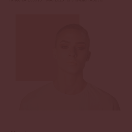
FR-AGNA-230016 – MAI 2023 *une division AbbVie