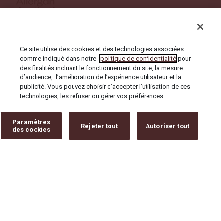
Ce site utilise des cookies et des technologies associées
CARRIÈRES
comme indiqué dans notre
politique de confidentialité
pour
des finalités incluant le fonctionnement du site, la mesure
CONTACT
d’audience, l’amélioration de l’expérience utilisateur et la
publicité. Vous pouvez choisir d’accepter l’utilisation de ces
technologies, les refuser ou gérer vos préférences.
SERVICE CLIENT
Paramètres
Rejeter tout
Autoriser tout
PLAN DU SITE
des cookies
CONDITIONS GÉNÉRALES D’UTILISATION
POLITIQUE DE CONFIDENTIALITÉ
DÉCLARATION D'ACCESSIBILITÉ