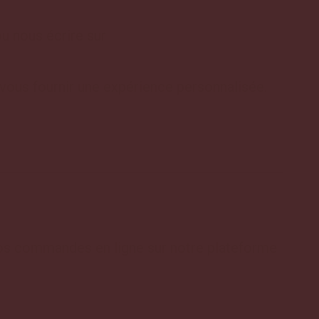
u nous écrire sur
vous fournir une expérience personnalisée.
os commandes en ligne sur notre plateforme