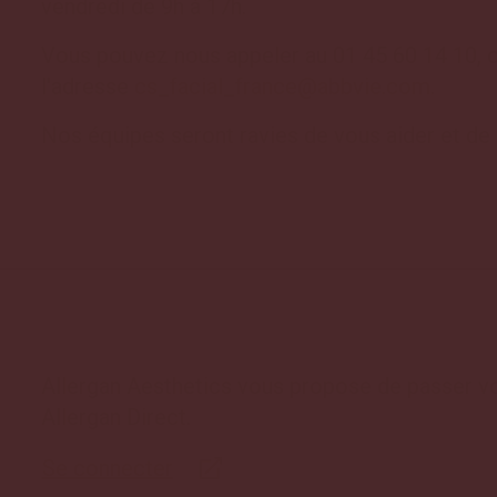
vendredi de 9h à 17h.
Vous pouvez nous appeler au 01 45 60 14 10, o
l'adresse
cs_facial_france@abbvie.com
.
Nos équipes seront ravies de vous aider et de 
Allergan Aesthetics vous propose de passer v
Allergan Direct.
Se connecter